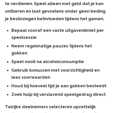
te verdienen. Speel alleen met geld dat je kan
ontberen en laat gevoelens onder geen beding
je beslissingen beïnvloeden tijdens het gamen.
Bepaal vooraf een vaste uitgavenlimiet per
speelsessie
Neem regelmatige pauzes tijdens het
gokken
Speel nooit na alcoholconsumptie
Gebruik bonussen met voorzichtigheid en
lees voorwaarden
Houd bij hoeveel tijd je aan gokken besteedt
Zoek hulp bij verslavend speelgedrag direct
Talrijke deelnemers selecteren opzettelijk