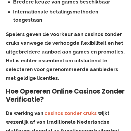
Bredere keuze van games beschikbaar
Internationale betalingsmethoden
toegestaan
Spelers geven de voorkeur aan casinos zonder
cruks vanwege de verhoogde flexibiliteit en het
uitgebreidere aanbod aan games en promoties.
Het is echter essentieel om uitsluitend te
selecteren voor gerenommeerde aanbieders
met geldige licenties.
Hoe Opereren Online Casinos Zonder
Verificatie?
De werking van
casinos zonder cruks
wijkt
wezenlijk af van traditionele Nederlandse
platforms doordat ze functioneren buiten het