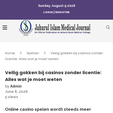
Sunday, August 9 2026
LOGIN / REGISTER
Home
Spellen
Veilig gokken bij casinos zonder
licentie: Alles wat je moet weten
Veilig gokken bij casinos zonder licentie:
Alles wat je moet weten
by
Admin
June 8, 2026
5
views
Online casino spelen wordt steeds meer