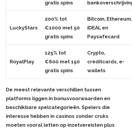
gratis spins
bankoverschrijvin
200% tot
Bitcoin, Ethereum
LuckyStars
€1000 met 50
iDEAL en
gratis spins
Paysafecard
125% tot
Crypto,
RoyalPlay
€600 met 150
creditcards, e-
gratis spins
wallets
De meest relevante verschillen tussen
platforms liggen in bonusvoorwaarden en
beschikbare spelcategorieën. Spelers die
interesse hebben in casinos zonder cruks
moeten vooral letten op inzetvereisten plus