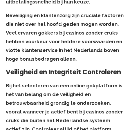
uitbetalingssnelheid bij hun keuze.
Beveiliging en klantenzorg zijn cruciale factoren
die niet over het hoofd gezien mogen worden.
Veel ervaren gokkers bij casinos zonder cruks
hebben voorkeur voor heldere voorwaarden en
vlotte klantenservice in het Nederlands boven
hoge bonusbedragen alleen.
Veiligheid en Integriteit Controleren
Bij het selecteren van een online gokplatform is
het van belang om de veiligheid en
betrouwbaarheid grondig te onderzoeken,
vooral wanneer je actief bent bij casinos zonder
cruks die buiten het Nederlandse systeem
actief zijn. Controleer altijd of het platform