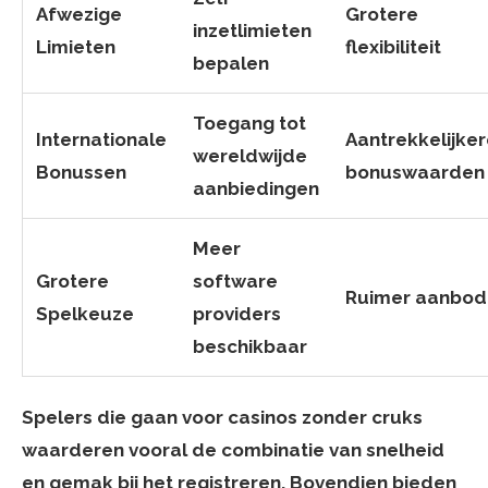
Afwezige
Grotere
inzetlimieten
Limieten
flexibiliteit
bepalen
Toegang tot
Internationale
Aantrekkelijke
wereldwijde
Bonussen
bonuswaarden
aanbiedingen
Meer
Grotere
software
Ruimer aanbod
Spelkeuze
providers
beschikbaar
Spelers die gaan voor casinos zonder cruks
waarderen vooral de combinatie van snelheid
en gemak bij het registreren. Bovendien bieden