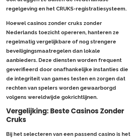
regelgeving en het CRUKS-registratiesysteem.
Hoewel casinos zonder cruks zonder
Nederlands toezicht opereren, hanteren ze
regelmatig vergelijkbare of nog strengere
beveiligingsmaatregelen dan lokale
aanbieders. Deze diensten worden frequent
geverifieerd door onafhankelijke instanties die
de integriteit van games testen en zorgen dat
rechten van spelers worden gewaarborgd
volgens wereldwijde gokrichtlijnen.
Vergelijking: Beste Casinos Zonder
Cruks
Bij het selecteren van een passend casino is het