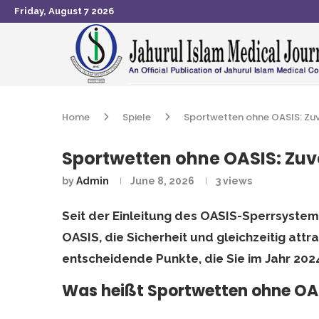
Friday, August 7 2026
Home
Spiele
Sportwetten ohne OASIS: Zu
Sportwetten ohne OASIS: Zuv
by
Admin
June 8, 2026
3
views
Seit der Einleitung des OASIS-Sperrsyste
OASIS, die Sicherheit und gleichzeitig att
entscheidende Punkte, die Sie im Jahr 202
Was heißt Sportwetten ohne OA