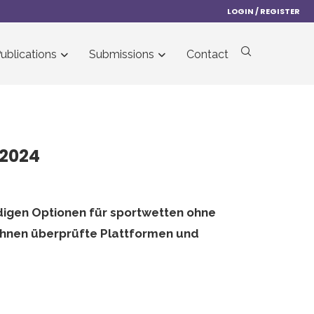
LOGIN / REGISTER
ublications
Submissions
Contact
 2024
digen Optionen für sportwetten ohne
t Ihnen überprüfte Plattformen und