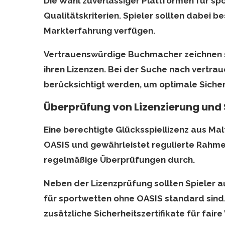
Die Wahl zuverlässiger Plattformen für s
Qualitätskriterien. Spieler sollten dabei 
Markterfahrung verfügen.
Vertrauenswürdige Buchmacher zeichnen s
ihren Lizenzen. Bei der Suche nach vertra
berücksichtigt werden, um optimale Sicherh
Überprüfung von Lizenzierung und S
Eine berechtigte Glücksspiellizenz aus Mal
OASIS und gewährleistet regulierte Rahm
regelmäßige Überprüfungen durch.
Neben der Lizenzprüfung sollten Spieler 
für sportwetten ohne OASIS standard sind
zusätzliche Sicherheitszertifikate für fair