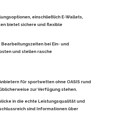
ngsoptionen, einschließlich E-Wallets,
 bietet sichere und flexible
Bearbeitungszeiten bei Ein- und
osten und stellen rasche
 Anbietern für sportwetten ohne OASIS rund
 üblicherweise zur Verfügung stehen.
cke in die echte Leistungsqualität und
schlussreich sind Informationen über