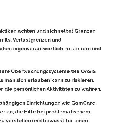
aktiken achten und sich selbst Grenzen
imits, Verlustgrenzen und
ehen eigenverantwortlich zu steuern und
a äußere Überwachungssysteme wie OASIS
s man sich erlauben kann zu riskieren.
 die persönlichen Aktivitäten zu wahren.
abhängigen Einrichtungen wie GamCare
er an, die Hilfe bei problematischem
zu verstehen und bewusst für einen