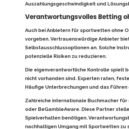
Auszahlungsgeschwindigkeit und Lösungs
Verantwortungsvolles Betting 
Auch bei Anbietern für sportwetten ohne O
vorgeben. Vertrauenswürdige Anbieter biet
Selbstausschlussoptionen an. Solche Inst
potenzielle Risiken zu reduzieren.
Die eigenverantwortliche Kontrolle spielt
nicht vorhanden sind. Experten raten, fest
Häufige Unterbrechungen und das Führen ei
Zahlreiche internationale Buchmacher fü
oder BeGambleAware. Diese Partner stellen
Spielverhalten benötigen. Verantwortungs
nachhaltigen Umgang mit Sportwetten zu 