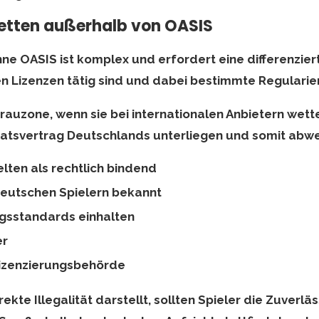
wetten außerhalb von OASIS
hne OASIS ist komplex und erfordert eine differenzie
 Lizenzen tätig sind und dabei bestimmte Regularie
Grauzone, wenn sie bei internationalen Anbietern wett
aatsvertrag Deutschlands unterliegen und somit ab
lten als rechtlich bindend
deutschen Spielern bekannt
gsstandards einhalten
er
Lizenzierungsbehörde
rekte Illegalität darstellt, sollten Spieler die Zuverl