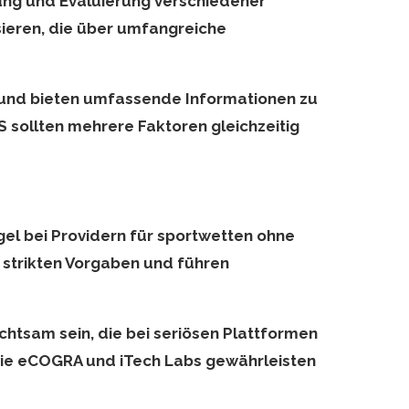
ung und Evaluierung verschiedener
ssieren, die über umfangreiche
und bieten umfassende Informationen zu
 sollten mehrere Faktoren gleichzeitig
gel bei Providern für sportwetten ohne
strikten Vorgaben und führen
htsam sein, die bei seriösen Plattformen
wie eCOGRA und iTech Labs gewährleisten