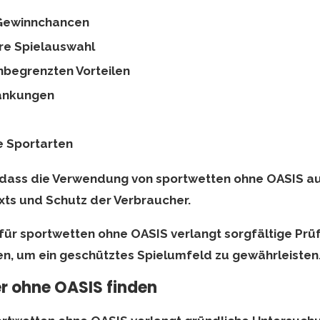
 Gewinnchancen
ere Spielauswahl
begrenzten Vorteilen
ränkungen
 Sportarten
, dass die Verwendung von sportwetten ohne OASIS auc
xts und Schutz der Verbraucher.
für sportwetten ohne OASIS verlangt sorgfältige Prü
n, um ein geschütztes Spielumfeld zu gewährleisten
r ohne OASIS finden