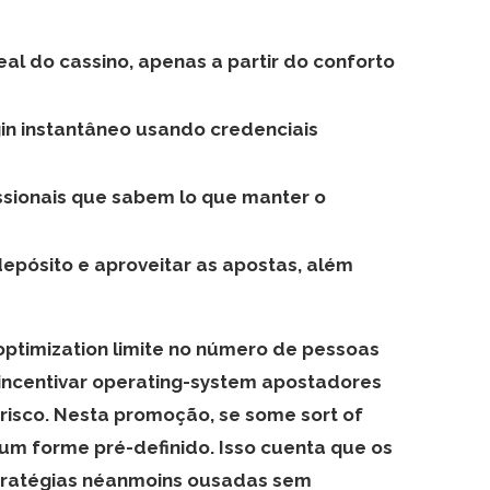
eal do cassino, apenas a partir do conforto
gin instantâneo usando credenciais
ssionais que sabem lo que manter o
pósito e aproveitar as apostas, além
ptimization limite no número de pessoas
 incentivar operating-system apostadores
risco. Nesta promoção, se some sort of
um forme pré-definido. Isso cuenta que os
stratégias néanmoins ousadas sem