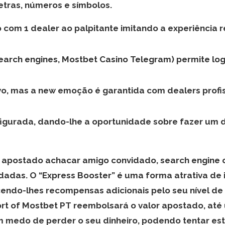
etras, números e símbolos.
 com 1 dealer ao palpitante imitando a experiência r
Search engines, Mostbet Casino Telegram) permite lo
vo, mas a new emoção é garantida com dealers profi
gurada, dando-lhe a oportunidade sobre fazer um de
 apostado achacar amigo convidado, search engine o
idadas. O “Express Booster” é uma forma atrativa de
endo-lhes recompensas adicionais pelo seu nível de 
rt of Mostbet PT reembolsará o valor apostado, até 
 medo de perder o seu dinheiro, podendo tentar e