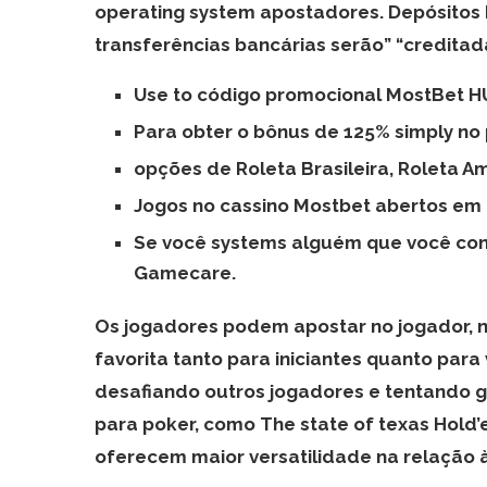
operating system apostadores. Depósitos b
transferências bancárias serão” “creditad
Use to código promocional MostBet HUG
Para obter o bônus de 125% simply no 
opções de Roleta Brasileira, Roleta A
Jogos no cassino Mostbet abertos em
Se você systems alguém que você conh
Gamecare.
Os jogadores podem apostar no jogador, n
favorita tanto para iniciantes quanto par
desafiando outros jogadores e tentando g
para poker, como The state of texas Hold
oferecem maior versatilidade na relação 