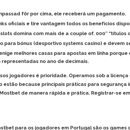
 anpassad för por cima, ele receberá um pagamento.
ks oficiais e tire vantagem todos os benefícios dispon
lots domina com mais de a couple of. 000″ “títulos 
po para bónus (desportivo systems casino) e devem s
jenige melhores casas para apostas em linha porqu
o representadas no ano de decimais.
sos jogadores é prioridade. Operamos sob a licenç
o estão because principais práticas para seguranç
à Mostbet de manera rápida e prática. Registrar-se 
stbet para os jogadores em Portugal são os games de