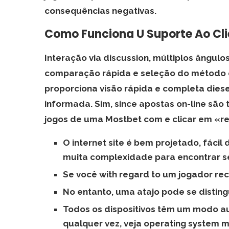
consequências negativas.
Como Funciona U Suporte Ao Cl
Interação via discussion, múltiplos ângulo
comparação rápida e seleção do método e
proporciona visão rápida e completa diese
informada. Sim, since apostas on-line são 
jogos de uma Mostbet com e clicar em «re
O internet site é bem projetado, fác
muita complexidade para encontrar se
Se você with regard to um jogador rec
No entanto, uma atajo pode se disting
Todos os dispositivos têm um modo au
qualquer vez, veja operating system 