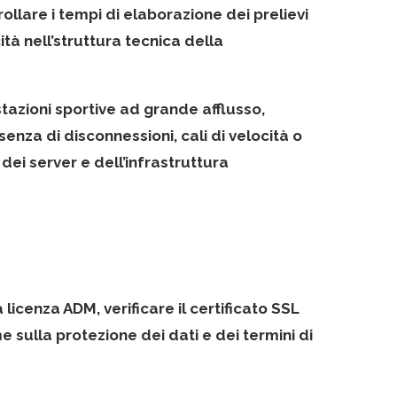
rollare i tempi di elaborazione dei prelievi
ità nell’struttura tecnica della
tazioni sportive ad grande afflusso,
senza di disconnessioni, cali di velocità o
dei server e dell’infrastruttura
icenza ADM, verificare il certificato SSL
 sulla protezione dei dati e dei termini di