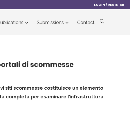
LOGIN / REGISTER
ublications
Submissions
Contact
 portali di scommesse
ovi siti scommesse costituisce un elemento
ida completa per esaminare l’infrastruttura