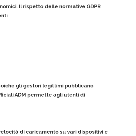
mici. Il rispetto delle normative GDPR
nti.
iché gli gestori legittimi pubblicano
ficiali ADM permette agli utenti di
elocità di caricamento su vari dispositivi e