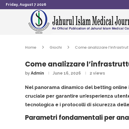
Friday, August 7 2026
Home
Giochi
Come analizzare l’infrastrut
Come analizzare l’infrastrutt
by
Admin
June 16, 2026
2
views
Nel panorama dinamico del betting online i
cruciale per garantire un’esperienza utente
tecnologica e i protocolli di sicurezza dell
Parametri fondamentali per anal