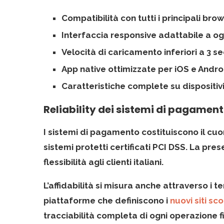
Compatibilità con tutti i principali bro
Interfaccia responsive adattabile a og
Velocità di caricamento inferiori a 3 s
App native ottimizzate per iOS e Andro
Caratteristiche complete su dispositiv
Reliability dei sistemi di pagamen
I sistemi di pagamento costituiscono il cu
sistemi protetti certificati PCI DSS. La pres
flessibilità agli clienti italiani.
L’affidabilità si misura anche attraverso i
piattaforme che definiscono i
nuovi siti s
tracciabilità completa di ogni operazione f