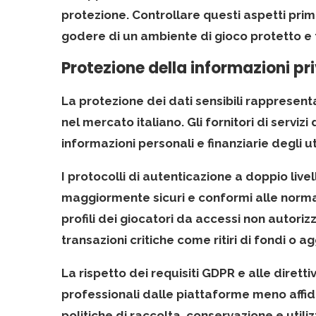
protezione. Controllare questi aspetti prima
godere di un ambiente di gioco protetto e 
Protezione della informazioni pr
La protezione dei dati sensibili rappresen
nel mercato italiano. Gli fornitori di servi
informazioni personali e finanziarie degli ut
I protocolli di autenticazione a doppio liv
maggiormente sicuri e conformi alle norma
profili dei giocatori da accessi non autor
transazioni critiche come ritiri di fondi o 
La rispetto dei requisiti GDPR e alle dire
professionali dalle piattaforme meno affid
politiche di raccolta, conservazione e utiliz