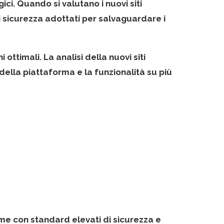
ci. Quando si valutano i nuovi siti
i sicurezza adottati per salvaguardare i
ttimali. La analisi della nuovi siti
ella piattaforma e la funzionalità su più
rme con standard elevati di sicurezza e